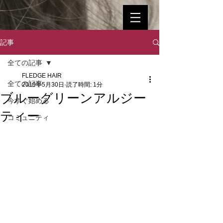
記事
全ての記事
FLEDGE HAIR
全ての記事
2019年5月30日
読了時間: 1分
ブルーグリーンアルジー
今すぐ始める
ティー
コミュニティ