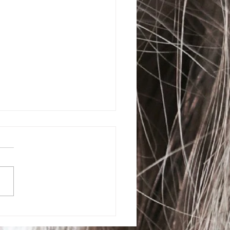
26年7月のスケジュール
お休み 7(火)、14(火)、
月)、21(火)、28(火)はお休み
せて頂きます。