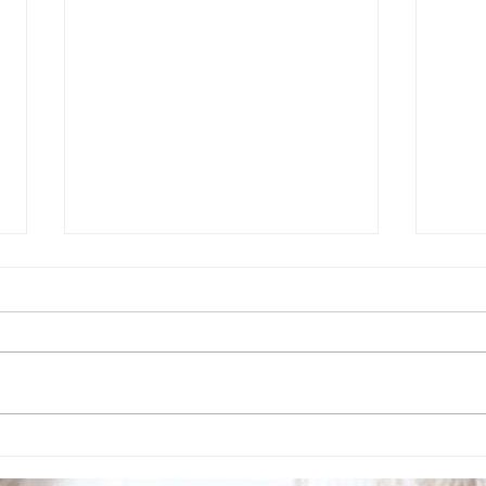
施術料金改定のお知らせ
20
いつも店をご利用いただき、誠に
7月の
ありがとうございます。 この
20(
度、材料費の高騰に伴い、 2026
とさ
年8月1日より薬剤を使用する施
術料金を改定させていただくこと
となりました。 それに伴い8／1
よりメニューにてご確認下さい。