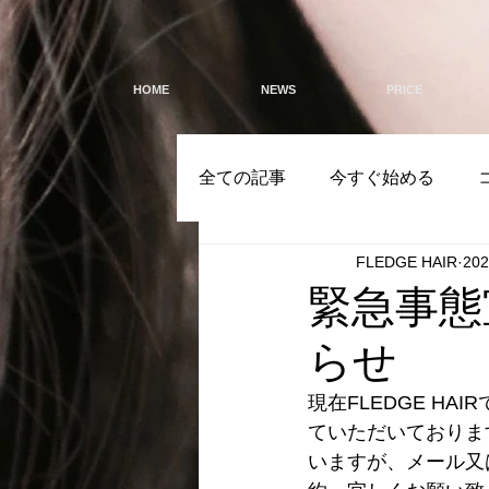
HOME
NEWS
PRICE
全ての記事
今すぐ始める
FLEDGE HAIR
20
緊急事態
らせ
現在FLEDGE H
ていただいておりま
いますが、メール又