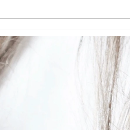
度、材料費の高騰に伴い、 2026
とさ
年8月1日より薬剤を使用する施
術料金を改定させていただくこと
となりました。 それに伴い8／1
よりメニューにてご確認下さい。
【改定内容】 カラー、パーマ、
トリートメントなど +550円(税
込) お客様にはご負担をおかけい
たしますが、今後も技術・サービ
スの向上に努め、よりご満足いた
だける施術をご提供できるよう