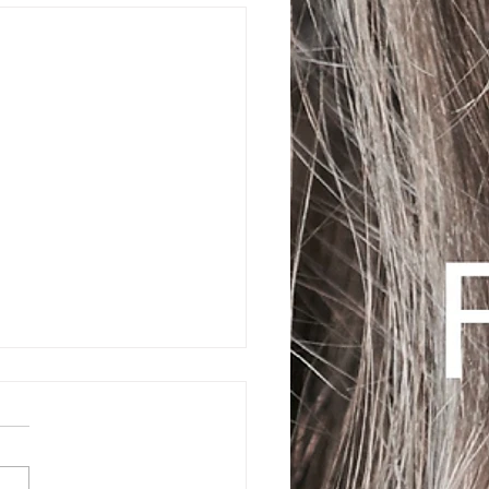
26年7月のスケジュール
お休み 7(火)、14(火)、
月)、21(火)、28(火)はお休み
せて頂きます。