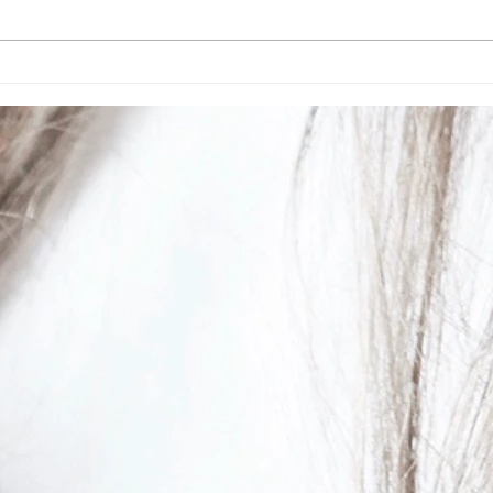
年8月1日より薬剤を使用する施
術料金を改定させていただくこと
となりました。 それに伴い8／1
よりメニューにてご確認下さい。
【改定内容】 カラー、パーマ、
トリートメントなど +550円(税
込) お客様にはご負担をおかけい
たしますが、今後も技術・サービ
スの向上に努め、よりご満足いた
だける施術をご提供できるよう