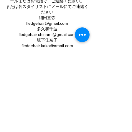
ールまたはお電話で、ご連絡ください。
または各スタイリストにメールにてご連絡く
ださい
細田直弥
​fledgehair@gmail.com
多久和千波
fledgehair.chinami@gmail.com
坂下佳奈子
fledgehair.kako@gmail.com
連絡先
Japan, 〒153-0051 Tokyo, 目黒区上目黒
2−16−12-5F
© 2018 by FLEDGE. All rights reseved